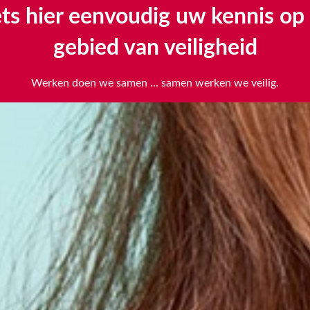
ts hier eenvoudig uw kennis op
Scroll verder voor de instructies
gebied van veiligheid
scroll
to
Werken doen we samen ... samen werken we veilig.
next
section